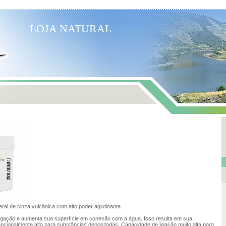
LOJA NATURAL
eral de cinza vulcânica com alto poder aglutinante.
igação e aumenta sua superfície em conexão com a água. Isso resulta em sua
cionalmente alta para substâncias depositadas. Capacidade de ligação muito alta para