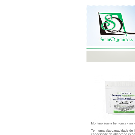
Montmorilonita bentonita - min
Tem uma alta capacidade de l
capacidade de absorção excep