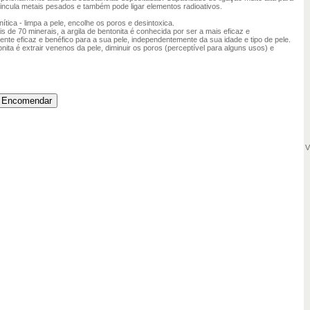
Vincula metais pesados e também pode ligar elementos radioativos.
nítica - limpa a pele, encolhe os poros e desintoxica.
 de 70 minerais, a argila de bentonita é conhecida por ser a mais eficaz e
nte eficaz e benéfico para a sua pele, independentemente da sua idade e tipo de pele.
onita é extrair venenos da pele, diminuir os poros (perceptível para alguns usos) e
V