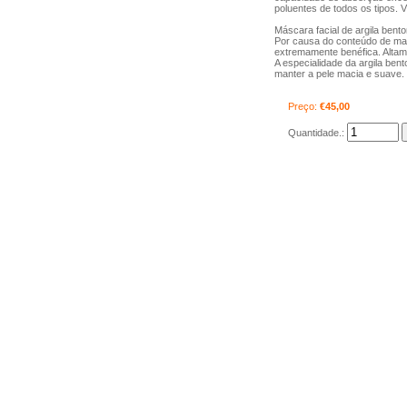
poluentes de todos os tipos. 
Máscara facial de argila bento
Por causa do conteúdo de mais
extremamente benéfica. Altame
A especialidade da argila bent
manter a pele macia e suave.
Preço:
€45,00
Quantidade.: