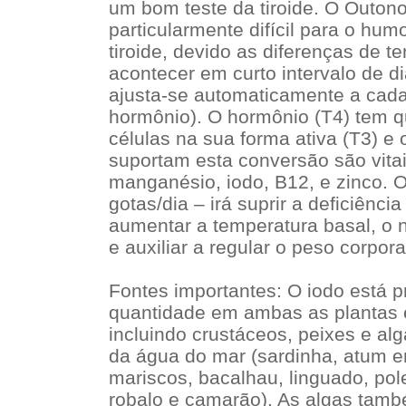
um bom teste da tiroide. O Outon
particularmente difícil para o hu
tiroide, devido as diferenças de
acontecer em curto intervalo de di
ajusta-se automaticamente a cada
hormônio). O hormônio (T4) tem q
células na sua forma ativa (T3) e 
suportam esta conversão são vitais:
manganésio, iodo, B12, e zinco. 
gotas/dia – irá suprir a deficiência
aumentar a temperatura basal, o n
e auxiliar a regular o peso corpora
Fontes importantes: O iodo está 
quantidade em ambas as plantas 
incluindo crustáceos, peixes e al
da água do mar (sardinha, atum en
mariscos, bacalhau, linguado, pol
robalo e camarão). As algas tamb